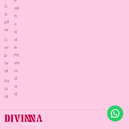
P
C
olí
a
ti
pil
c
ar
a
d
C
e
or
Pri
p
va
or
ci
al
d
Fa
a
ci
d
al