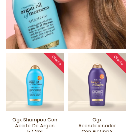
COMPRAR AHORA
Oferta
Oferta
Ogx Shampoo Con
Ogx
Aceite De Argan
Acondicionador
577ml
Con Biotina Y